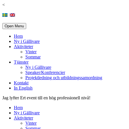
<
Open Menu
Hem
Ny i Gällivare
Aktiviteter
Vinter
Sommar
Tjänster
Ny i Gällivare
Speaker/Konferencier
Projektledning och utbildningssamordning
Kontakt
In English
Jag lyfter Ert event till en hög professionell nivå!
Hem
Ny i Gällivare
Aktiviteter
Vinter
Sommar