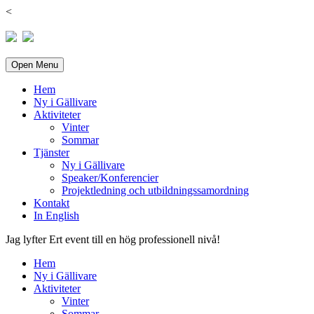
<
Open Menu
Hem
Ny i Gällivare
Aktiviteter
Vinter
Sommar
Tjänster
Ny i Gällivare
Speaker/Konferencier
Projektledning och utbildningssamordning
Kontakt
In English
Jag lyfter Ert event till en hög professionell nivå!
Hem
Ny i Gällivare
Aktiviteter
Vinter
Sommar