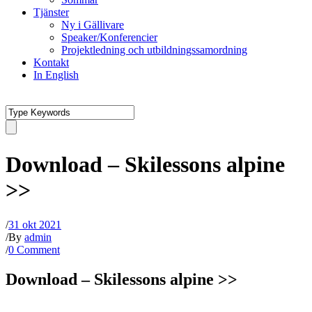
Tjänster
Ny i Gällivare
Speaker/Konferencier
Projektledning och utbildningssamordning
Kontakt
In English
Download – Skilessons alpine
>>
/
31 okt 2021
/
By
admin
/
0 Comment
Download – Skilessons alpine >>