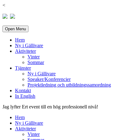
<
Open Menu
Hem
Ny i Gällivare
Aktiviteter
Vinter
Sommar
Tjänster
Ny i Gällivare
Speaker/Konferencier
Projektledning och utbildningssamordning
Kontakt
In English
Jag lyfter Ert event till en hög professionell nivå!
Hem
Ny i Gällivare
Aktiviteter
Vinter
Sommar