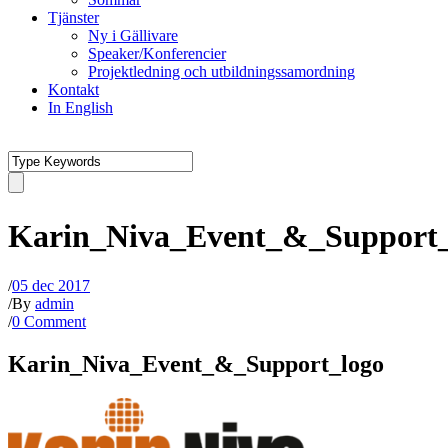
Tjänster
Ny i Gällivare
Speaker/Konferencier
Projektledning och utbildningssamordning
Kontakt
In English
Karin_Niva_Event_&_Support_
/
05 dec 2017
/
By
admin
/
0 Comment
Karin_Niva_Event_&_Support_logo