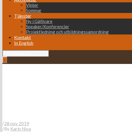
Vinter
Sommar
Tjänster
Ny i Gällivare
Speaker/Konferencier
Projektledning och utbildningssamordning
Kontakt
In English
Vi flyttar en stad 20191105
/
28 nov 2019
/
By
Karin Niva