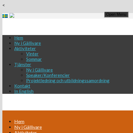
<
Open Menu
Hem
Ny i Gällivare
Aktiviteter
Vinter
Sommar
Tjänster
Ny i Gällivare
Speaker/Konferencier
Projektledning och utbildningssamordning
Kontakt
In English
Hem
Ny i Gällivare
Aktiviteter