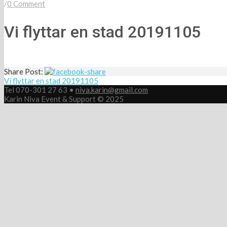
/
0 Comment
Vi flyttar en stad 20191105
Share Post:
Vi flyttar en stad 20191105
Tel 070-301 27 63 •
niva.karin@gmail.com
Karin Niva Event & Support © 2025